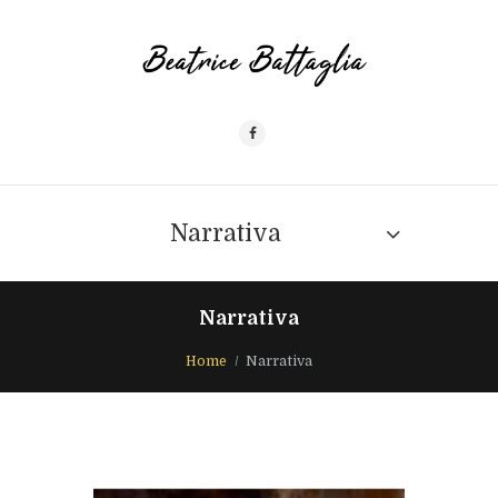
Narrativa
Narrativa
Home
Narrativa